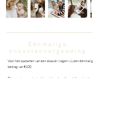
Eénmalige
onkostenvergoeding
Voor het opstarten van een dossier vragen wij een éénmalig
bedrag van €100
.
Dit omvat ons materiaal, berichtverkeer/beschikbaarheid,
kosten per dossier, kilometers etc.
Vroedvrouwen Puur
Zorgaanbod